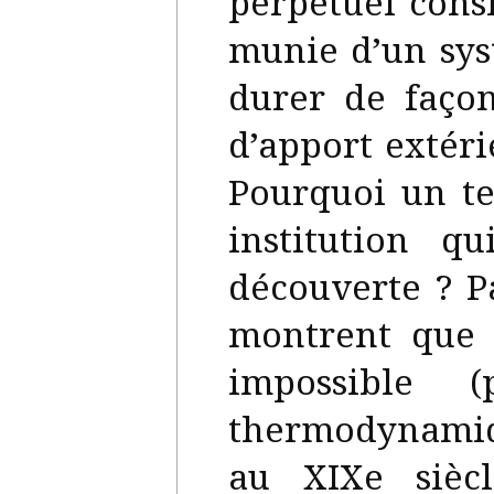
perpétuel cons
munie d’un sy
durer de façon
d’apport extér
Pourquoi un te
institution q
découverte ? P
montrent que 
impossible 
thermodynamiqu
au XIXe sièc