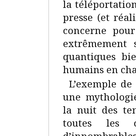
la téléportatio
presse (et réal
concerne pour 
extrêmement si
quantiques bi
humains en chair
L’exemple de 
une mythologi
la nuit des te
toutes les c
d’innombrables 