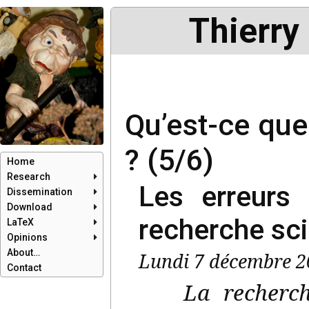
Thierry
Qu’est-ce que
? (5/6)
Home
Research
Les erreurs 
Dissemination
Download
recherche sci
LaTeX
Opinions
About…
Lundi 7 décembre 20
Contact
La recherch