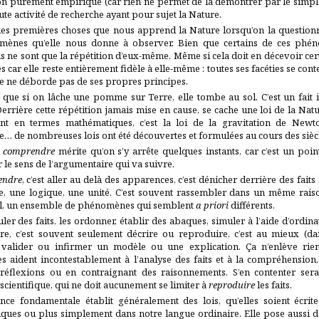
on purement empirique (car rien ne permet de la démontrer par le simple
ute activité de recherche ayant pour sujet la Nature.
es premières choses que nous apprend la Nature lorsqu’on la questionne
mènes qu’elle nous donne à observer. Bien que certains de ces phén
ls ne sont que la répétition d’eux-même. Même si cela doit en décevoir cer
es car elle reste entièrement fidèle à elle-même : toutes ses facéties se con
ce ne déborde pas de ses propres principes.
 que si on lâche une pomme sur Terre, elle tombe au sol. C’est un fait
Derrière cette répétition jamais mise en cause, se cache une loi de la Natur
nt en termes mathématiques, c’est la loi de la gravitation de Newt
… de nombreuses lois ont été découvertes et formulées au cours des sièc
t
comprendre
mérite qu’on s’y arrête quelques instants, car c’est un po
r le sens de l’argumentaire qui va suivre.
endre
, c’est aller au delà des apparences, c’est dénicher derrière des fait
, une logique, une unité. C’est souvent rassembler dans un même ra
l, un ensemble de phénomènes qui semblent
a priori
différents.
er des faits, les ordonner, établir des abaques, simuler à l’aide d’ordinat
e, c’est souvent seulement décrire ou reproduire, c’est au mieux (da
valider ou infirmer un modèle ou une explication. Ça n’enlève rien
es aident incontestablement à l’analyse des faits et à la compréhensio
 réflexions ou en contraignant des raisonnements. S’en contenter sera
cientifique, qui ne doit aucunement se limiter à
reproduire
les faits.
ence fondamentale établit généralement des lois, qu’elles soient écrit
ques ou plus simplement dans notre langue ordinaire. Elle pose aussi d