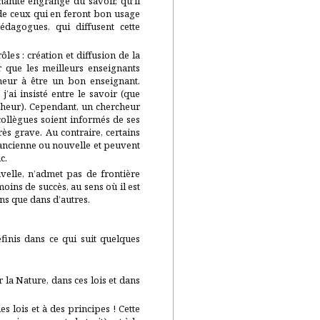
manité engrange du savoir, qu’il
 de ceux qui en feront bon usage
pédagogues, qui diffusent cette
les : création et diffusion de la
r que les meilleurs enseignants
cheur à être un bon enseignant.
j’ai insisté entre le savoir (que
rcheur). Cependant, un chercheur
 collègues soient informés de ses
rès grave. Au contraire, certains
e ancienne ou nouvelle et peuvent
c.
uvelle, n’admet pas de frontière
oins de succès, au sens où il est
ns que dans d’autres.
finis dans ce qui suit quelques
a Nature, dans ces lois et dans
s lois et à des principes ! Cette