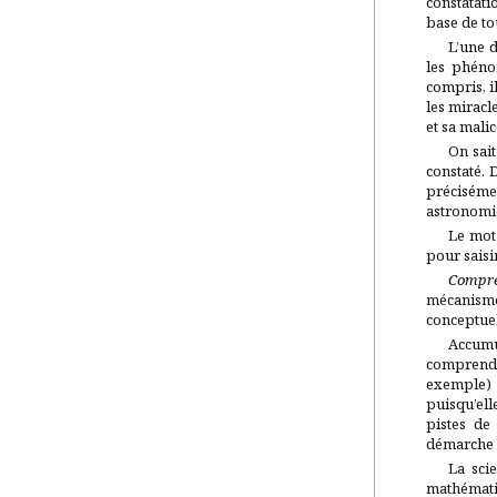
constatati
base de to
L’une d
les phéno
compris, i
les miracl
et sa mali
On sait
constaté. 
préciséme
astronomie
Le mo
pour saisi
Compr
mécanisme
conceptue
Accumul
comprendr
exemple) 
puisqu’ell
pistes de
démarche s
La sci
mathémati