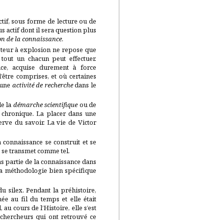
ctif, sous forme de lecture ou de
 actif dont il sera question plus
n de la connaissance
.
teur à explosion ne repose que
 tout un chacun peut effectuer.
nce, acquise durement à force
d’être comprises, et où certaines
d’une
activité de recherche
dans le
de la
démarche scientifique
ou de
e chronique. La placer dans une
erve du savoir. La vie de Victor
 connaissance se construit et se
t se transmet comme tel.
pas partie de la connaissance dans
r la méthodologie bien spécifique
u silex. Pendant la préhistoire,
née au fil du temps et elle était
au cours de l’Histoire, elle s’est
 chercheurs qui ont retrouvé ce