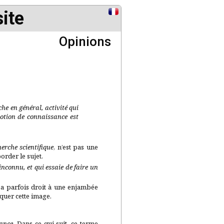
ite
Opinions
che en général, activité qui
notion de connaissance est
herche scientifique
, n’est pas une
order le sujet.
inconnu, et qui essaie de faire un
n a parfois droit à une enjambée
iquer cette image.
ance
. Dans ce qui suit, ce terme