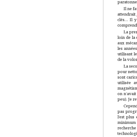
paratonne
Il ne f
attendrait 
clés… Il 
comprendre
La prem
loin de la
aux mécan
les année
utilisant 
de la volon
La seco
pour netto
sont cari
utilisée 
magnétisme
on n’avai
peu). Je r
Cepend
pas progre
l’est plus
minimum d’
recherche
technologi