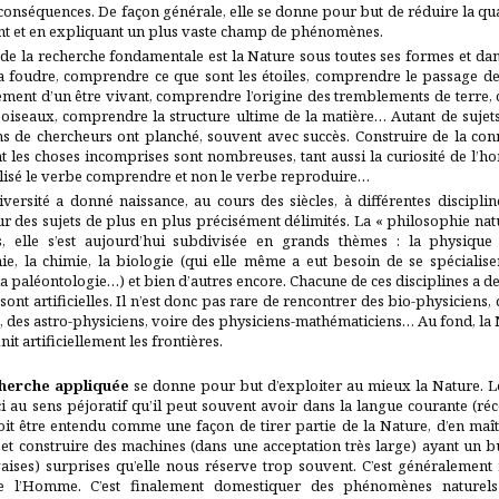
 conséquences. De façon générale, elle se donne pour but de réduire la quan
nt et en expliquant un plus vaste champ de phénomènes.
 de la recherche fondamentale est la Nature sous toutes ses formes et da
la foudre, comprendre ce que sont les étoiles, comprendre le passage de
ement d’un être vivant, comprendre l’origine des tremblements de terre
 oiseaux, comprendre la structure ultime de la matière… Autant de sujet
s de chercheurs ont planché, souvent avec succès. Construire de la con
nt les choses incomprises sont nombreuses, tant aussi la curiosité de l’h
tilisé le verbe comprendre et non le verbe reproduire…
iversité a donné naissance, au cours des siècles, à différentes disciplin
r des sujets de plus en plus précisément délimités. La « philosophie natu
es, elle s’est aujourd’hui subdivisée en grands thèmes : la physique
ie, la chimie, la biologie (qui elle même a eut besoin de se spécialiser
la paléontologie…) et bien d’autres encore. Chacune de ces disciplines a des
 sont artificielles. Il n’est donc pas rare de rencontrer des bio-physiciens,
 des astro-physiciens, voire des physiciens-mathématiciens… Au fond, la 
nit artificiellement les frontières.
herche appliquée
se donne pour but d’exploiter au mieux la Nature. Le
i au sens péjoratif qu’il peut souvent avoir dans la langue courante (réc
doit être entendu comme une façon de tirer partie de la Nature, d’en ma
et construire des machines (dans une acceptation très large) ayant un 
ises) surprises qu’elle nous réserve trop souvent. C’est généralement m
e l’Homme. C’est finalement domestiquer des phénomènes naturels