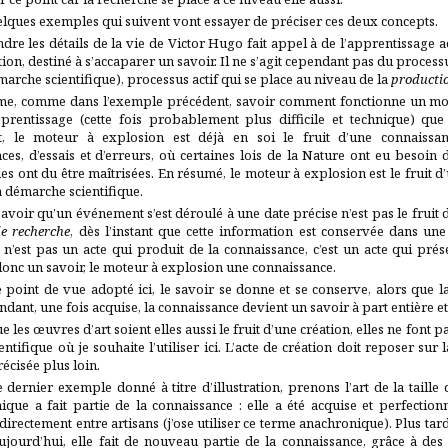
lques exemples qui suivent vont essayer de préciser ces deux concepts.
re les détails de la vie de Victor Hugo fait appel à de l’apprentissage a
on, destiné à s’accaparer un savoir. Il ne s’agit cependant pas du processus
émarche scientifique), processus actif qui se place au niveau de la
productio
e, comme dans l’exemple précédent, savoir comment fonctionne un mo
prentissage (cette fois probablement plus difficile et technique) que
, le moteur à explosion est déjà en soi le fruit d’une connaissa
ces, d’essais et d’erreurs, où certaines lois de la Nature ont eu besoin 
es ont du être maîtrisées. En résumé, le moteur à explosion est le fruit 
a démarche scientifique.
savoir qu’un événement s’est déroulé à une date précise n’est pas le fruit 
de recherche
, dès l’instant que cette information est conservée dans un
n’est pas un acte qui produit de la connaissance, c’est un acte qui prés
onc un savoir, le moteur à explosion une connaissance.
 point de vue adopté ici, le savoir se donne et se conserve, alors que la
ndant, une fois acquise, la connaissance devient un savoir à part entière e
e les œuvres d’art soient elles aussi le fruit d’une création, elles ne font 
ientifique où je souhaite l’utiliser ici. L’acte de création doit reposer su
récisée plus loin.
ernier exemple donné à titre d’illustration, prenons l’art de la taille d
nique a fait partie de la connaissance : elle a été acquise et perfection
irectement entre artisans (j’ose utiliser ce terme anachronique). Plus tard, 
jourd’hui, elle fait de nouveau partie de la connaissance, grâce à des