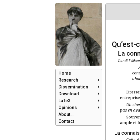
Qu’est-c
La conn
Lundi 7 décem
cons
Home
abor
Research
Dissemination
Dresser
Download
entreprise
LaTeX
Un cher
Opinions
pas en av
About…
Souvent
Contact
ample et f
La connais
Cette d