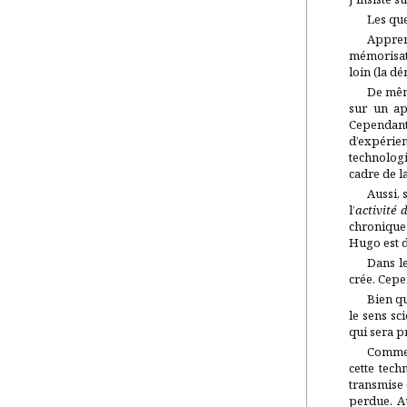
Les que
Apprend
mémorisati
loin (la d
De mêm
sur un ap
Cependant
d’expérien
technologi
cadre de l
Aussi, 
l’
activité 
chronique 
Hugo est d
Dans le
crée. Cepe
Bien qu
le sens sc
qui sera p
Comme d
cette tech
transmise d
perdue. Au