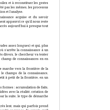
silex et à reconstituer les gestes
t été pas les mêmes, les processus
ion et l’analyse.
naissance acquise et du savoir
ent appauvri ce qu’il nous reste
 accès aujourd’hui à presque tout
udes assez longues) et qui, plus
où s’arrête la connaissance à un
s divers, le chercheur va tenter
tre champ de connaissances en en
 marche vers la frontière de la
t le champs de la connaissance,
it à petit de la frontière, en un
es formes : accumulation de faits,
dées avec la réalité, création de
ar la suite, le type de démarche
très lent, mais qui parfois prend