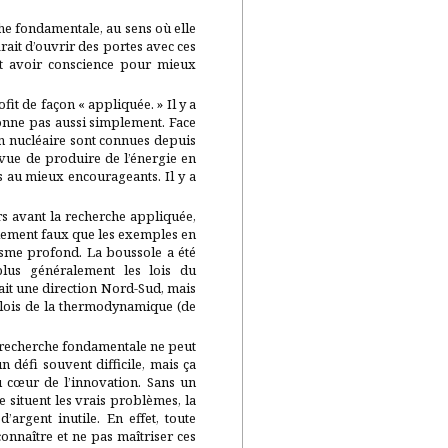
che fondamentale, au sens où elle
firait d’ouvrir des portes avec ces
nt avoir conscience pour mieux
fit de façon « appliquée. » Il y a
tionne pas aussi simplement. Face
ion nucléaire sont connues depuis
ue de produire de l’énergie en
ts au mieux encourageants. Il y a
rs avant la recherche appliquée,
ellement faux que les exemples en
isme profond. La boussole a été
plus généralement les lois du
ait une direction Nord-Sud, mais
lois de la thermodynamique (de
 recherche fondamentale ne peut
 défi souvent difficile, mais ça
 cœur de l’innovation. Sans un
 situent les vrais problèmes, la
argent inutile. En effet, toute
onnaître et ne pas maîtriser ces