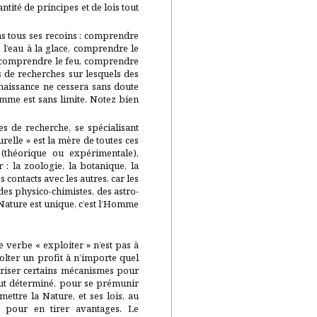
tité de principes et de lois tout
ns tous ses recoins : comprendre
 l’eau à la glace, comprendre le
, comprendre le feu, comprendre
s de recherches sur lesquels des
naissance ne cessera sans doute
omme est sans limite. Notez bien
es de recherche, se spécialisant
relle » est la mère de toutes ces
 (théorique ou expérimentale),
 : la zoologie, la botanique, la
 contacts avec les autres, car les
 des physico-chimistes, des astro-
Nature est unique, c’est l’Homme
 verbe « exploiter » n’est pas à
olter un profit à n’importe quel
îtriser certains mécanismes pour
but déterminé, pour se prémunir
ettre la Nature, et ses lois, au
 pour en tirer avantages. Le