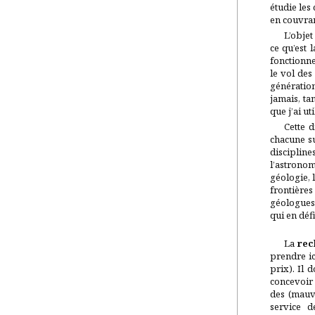
étudie les
en couvra
L’objet
ce qu’est 
fonctionn
le vol des
génération
jamais, ta
que j’ai u
Cette d
chacune su
disciplin
l’astronom
géologie, 
frontières
géologues,
qui en défi
La
rec
prendre ic
prix). Il 
concevoir 
des (mauva
service d