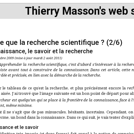
Thierry Masson's web s
e que la recherche scientifique ? (2/6)
aissance, le savoir et la recherche
bre 2009 (mise à jour mardi 2 août 2011)
Appréhender la recherche scientifique, c’est d’abord s’intéresser à la recher
iste avant tout à construire de la connaissance. Dans cet article, cette 
dée et précisée, en lien avec la démarche de la recherche.
 le tableau de ce qu’est la recherche, et plus précisément encore la
rec
 aisée. J’ai trouvé que l’image suivante est un bon point de départ pour ab
cheur est quelqu’un qui se place à la frontière de la connaissance, face à l’
ant, même minime.
 il ne s’agit que de pas minuscules, hésitants, incertains. Cependant, o
erme, un bond dans la connaissance. Dans ce qui suit, je vais tenter d’expl
sance et le savoir
éfinition très imagée (et donc fausse) fait appel à la notion de
connaiss