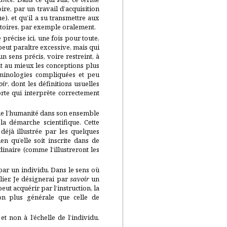
re, par un travail d’acquisition
e), et qu’il a su transmettre aux
atoires, par exemple oralement.
e précise ici, une fois pour toute,
 peut paraître excessive, mais qui
n sens précis, voire restreint, à
ent au mieux les conceptions plus
terminologies compliquées et peu
oir
, dont les définitions usuelles
te qui interprète correctement
que l’humanité dans son ensemble
a démarche scientifique. Cette
déjà illustrée par les quelques
n qu’elle soit inscrite dans de
inaire (comme l’illustreront les
par un individu. Dans le sens où
lier. Je désignerai par
savoir
un
peut acquérir par l’instruction, la
ion plus générale que celle de
et non à l’échelle de l’individu.