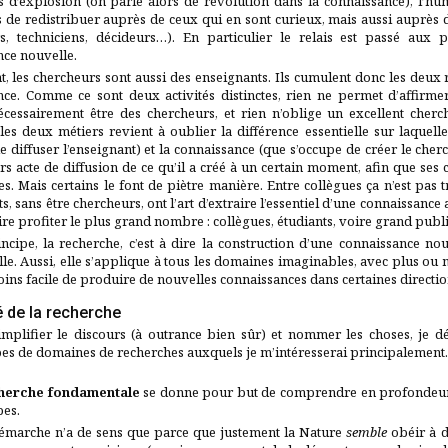
s d’explosion (on parle alors de révolution dans la connaissance), l’hu
rs de redistribuer auprès de ceux qui en sont curieux, mais aussi auprès
rs, techniciens, décideurs…). En particulier le relais est passé aux 
nce nouvelle.
, les chercheurs sont aussi des enseignants. Ils cumulent donc les deux rô
nce. Comme ce sont deux activités distinctes, rien ne permet d’affirme
écessairement être des chercheurs, et rien n’oblige un excellent cher
es deux métiers revient à oublier la différence essentielle sur laquelle 
e diffuser l’enseignant) et la connaissance (que s’occupe de créer le che
urs acte de diffusion de ce qu’il a créé à un certain moment, afin que ses
s. Mais certains le font de piètre manière. Entre collègues ça n’est pas t
s, sans être chercheurs, ont l’art d’extraire l’essentiel d’une connaissanc
aire profiter le plus grand nombre : collègues, étudiants, voire grand publi
ncipe, la recherche, c’est à dire la construction d’une connaissance no
elle. Aussi, elle s’applique à tous les domaines imaginables, avec plus ou m
ins facile de produire de nouvelles connaissances dans certaines directio
é de la recherche
implifier le discours (à outrance bien sûr) et nommer les choses, je dé
es de domaines de recherches auxquels je m’intéresserai principalement.
herche fondamentale
se donne pour but de comprendre en profondeur l
pes.
démarche n’a de sens que parce que justement la Nature
semble
obéir à de