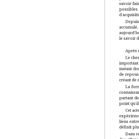
savoir-fai
possibles.
d’acquisit
Depuis
accumulé, 
aujourd’hu
le savoir 
Après c
Le cher
important 
instant do
de repouss
créant de 
La for
connaissan
partant de
point qu’i
Cet act
expérience
liens entr
définit pl
Dans ce