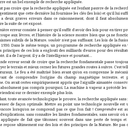
rre est un bel exemple de recherche appliquée.
aut pas croire que la recherche appliquée est l’enfant pauvre de la recher
gentiment que cette dernière lui fournisse les clés (les lois) et qu’il lui suf
y a deux graves erreurs dans ce raisonnement, dont il faut absolume
 la suite de cet exposé.
ière erreur consiste à penser qu’il suffit d’avoir des lois pour en tirer pro
 coupe aux lèvres, et l’histoire de la science montre bien que ça ne fonc
ismes subtils de la Nature,
vouloir
n’est pas suffisant. Les lois de la fus
s 1930. Dans le même temps, un programme de recherche appliquée en v
les principes de ces lois a englouti des milliards d’euros pour des résulta
té, il a de l’argent, il y a de l’intelligence et pourtant…
nde erreur serait de croire que la recherche fondamentale passe toujou
yer le terrain et mieux cerner les futures grandes routes à suivre. C’est t
caturaux. Le feu a été maîtrisé bien avant qu’on en comprenne le mécan
avant de comprendre l’origine du champ magnétique terrestre, et 
. On avait certes empiriquement appris que l’aiguille aimantée conserv
t absolument pas compris pourquoi. La machine à vapeur a précédé les 
eviendrai sur ce dernier exemple plus loin.
ant, toute avancée technologique le prouve, la recherche appliquée sans
sser de façon optimale. Mettre au point une technologie nouvelle est un
 encore lorsqu’on ne comprend pas ce que l’on fait !
Comprendre
est au
explications, sans connaître les limites fondamentales, sans savoir où se
 appliquée de fait que tâtonner, souvent dans une perte de temps et d’
e repose ultimement sur des lois et des principes de la Nature. Ne pas c