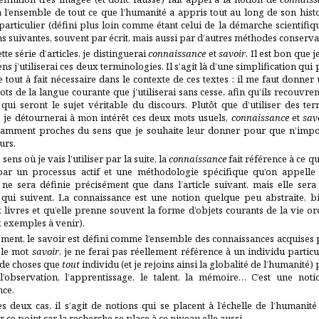
 l’ensemble de tout ce que l’humanité a appris tout au long de son histoi
 particulier (défini plus loin comme étant celui de la démarche scientifiqu
s suivantes, souvent par écrit, mais aussi par d’autres méthodes conserv
tte série d’articles, je distinguerai
connaissance
et
savoir
. Il est bon que j
ns j’utiliserai ces deux terminologies. Il s’agit là d’une simplification qui
tout à fait nécessaire dans le contexte de ces textes : il me faut donner u
ots de la langue courante que j’utiliserai sans cesse, afin qu’ils recouvr
 qui seront le sujet véritable du discours. Plutôt que d’utiliser des 
, je détournerai à mon intérêt ces deux mots usuels,
connaissance
et
sav
isamment proches du sens que je souhaite leur donner pour que n’impor
urs.
sens où je vais l’utiliser par la suite, la
connaissance
fait référence à ce 
par un processus actif et une méthodologie spécifique qu’on appelle l
e sera définie précisément que dans l’article suivant, mais elle sera 
qui suivent. La connaissance est une notion quelque peu abstraite, bie
ivres et qu’elle prenne souvent la forme d’objets courants de la vie ord
exemples à venir).
ment, le savoir est défini comme l’ensemble des connaissances acquises 
i le mot
savoir
, je ne ferai pas réellement référence à un individu particu
de choses que
tout
individu (et je rejoins ainsi la globalité de l’humanité) 
 l’observation, l’apprentissage, le talent, la mémoire… C’est une not
nce.
s deux cas, il s’agit de notions qui se placent à l’échelle de l’humanité 
ur ce point car la recherche se place à ce niveau elle aussi.