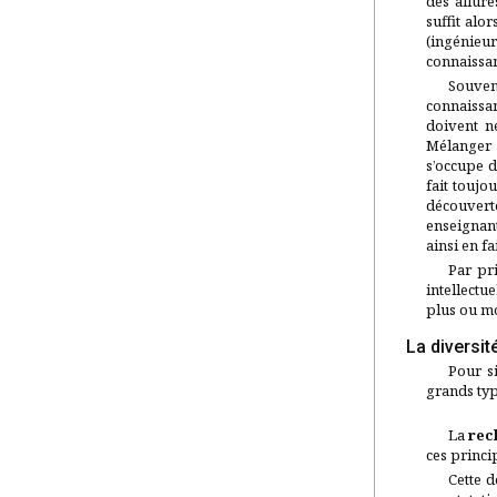
des allure
suffit alo
(ingénieu
connaissa
Souvent
connaissa
doivent n
Mélanger l
s’occupe d
fait toujo
découverte
enseignant
ainsi en f
Par pri
intellectu
plus ou mo
La diversit
Pour s
grands typ
La
rec
ces princi
Cette 