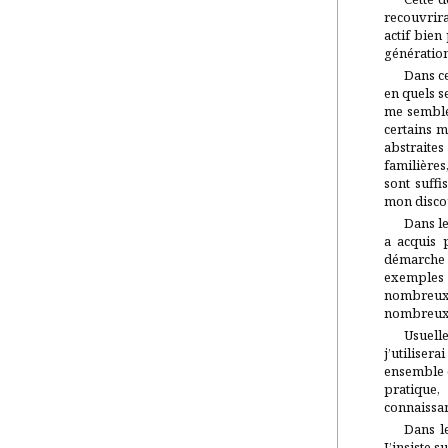
recouvrira
actif bien
génération
Dans ce
en quels se
me semble 
certains m
abstraites
familières
sont suff
mon disco
Dans le 
a acquis 
démarche n
exemples 
nombreux l
nombreux 
Usuelle
j’utilisera
ensemble 
pratique,
connaissa
Dans le
J’insiste s