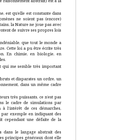
 raisonnement abstrait) est à la
, est qu’elle est constante dans
omènes ne soient pas (encore)
tains, la Nature ne joue pas avec
tentent de suivre ses propres lois
 indéniable, que tout le monde a
e. Cette loi a pu être écrite très
on. En chimie, en biologie, en
les.
int qui me semble très important
s bruts et disparates un ordre, un
isonnement, dans un même cadre
eurs très puissants, ce n’est pas
ns le cadre de simulations par
 à l’intérêt de ces démarches,
n, par exemple en indiquant des
it cependant une défaite de la
es dans le langage abstrait des
es principes généraux dont elle