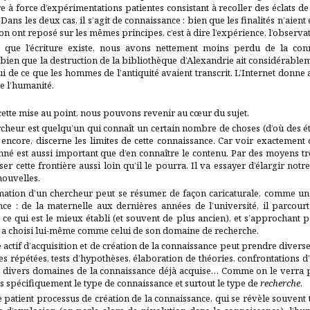
re à force d’expérimentations patientes consistant à recoller des éclats de 
 Dans les deux cas, il s’agit de connaissance : bien que les finalités n’aien
ion ont reposé sur les mêmes principes, c’est à dire l’expérience, l’observat
 que l’écriture existe, nous avons nettement moins perdu de la con
bien que la destruction de la bibliothèque d’Alexandrie ait considérablem
i de ce que les hommes de l’antiquité avaient transcrit. L’Internet donne
de l’humanité.
ette mise au point, nous pouvons revenir au cœur du sujet.
cheur est quelqu’un qui connaît un certain nombre de choses (d’où des ét
encore, discerne les limites de cette connaissance. Car voir exactement 
nné est aussi important que d’en connaître le contenu. Par des moyens trè
er cette frontière aussi loin qu’il le pourra. Il va essayer d’élargir no
nouvelles.
mation d’un chercheur peut se résumer, de façon caricaturale, comme une
ce : de la maternelle aux dernières années de l’université, il parcour
 ce qui est le mieux établi (et souvent de plus ancien), et s’approchant pet
l a choisi lui-même comme celui de son domaine de recherche.
e actif d’acquisition et de création de la connaissance peut prendre divers
s répétées, tests d’hypothèses, élaboration de théories, confrontations d’i
e divers domaines de la connaissance déjà acquise… Comme on le verra p
us spécifiquement le type de connaissance et surtout le type de
recherche
.
 patient processus de création de la connaissance, qui se révèle souvent 