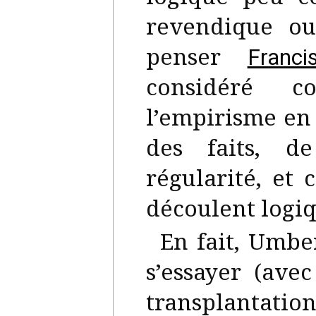
revendique o
penser
Franc
considéré 
l’empirisme en 
des faits, d
régularité, et
découlent logi
En fait, Umbe
s’essayer (ave
transplantati