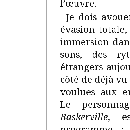
l’œuvre.
Je dois avoue
évasion totale
immersion dans
sons, des ry
étrangers aujo
côté de déjà vu
voulues aux e
Le personna
Baskerville
, e
programme :