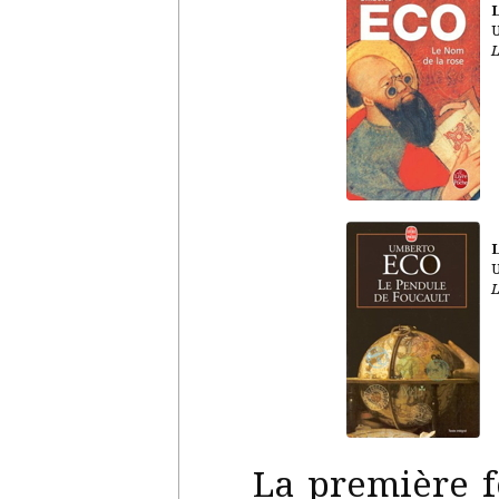
U
L
U
L
La première f