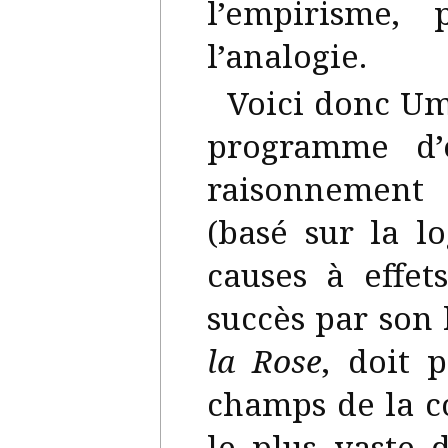
l’empirisme,
l’analogie.
Voici donc Um
programme d’e
raisonnement
(basé sur la l
causes à effets
succès par son
la Rose
, doit 
champs de la c
le plus vaste d