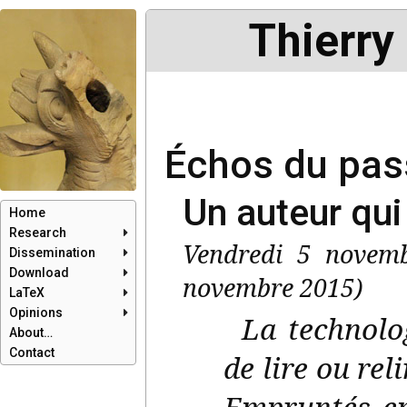
Thierry
Échos du pas
Un auteur qui
Home
Research
Vendredi 5 novem
Dissemination
Download
novembre 2015)
LaTeX
Opinions
La technolog
About…
Contact
de lire ou reli
Empruntés en