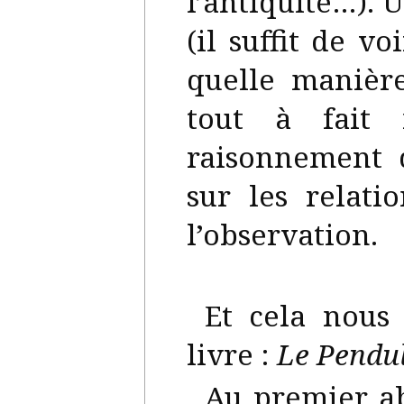
l’antiquité…). 
(il suffit de v
quelle manièr
tout à fait 
raisonnement d
sur les relati
l’observation.
Et cela nous
livre :
Le Pendul
Au premier ab