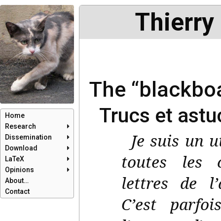
Thierry
The “blackbo
Trucs et ast
Home
Research
Je suis un u
Dissemination
Download
toutes les c
LaTeX
Opinions
lettres de l
About…
Contact
C’est parfo