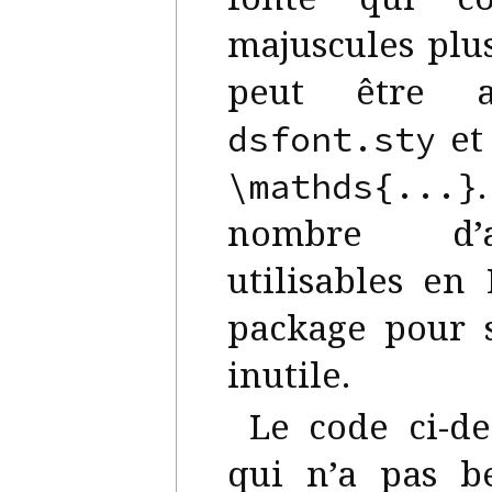
majuscules plu
peut être a
et 
dsfont.sty
\mathds{...}
nombre d’a
utilisables en
package pour 
inutile.
Le code ci-d
qui n’a pas b