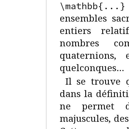
\mathbb{...}
ensembles sacr
entiers relat
nombres com
quaternions,
quelconques…
Il se trouve
dans la défini
ne permet d’
majuscules, de