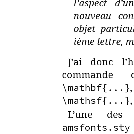
l’aspect d’u
nouveau con
objet particu
ième lettre, 
J’ai donc l’h
commande
\mathbf{...}
,
\mathsf{...}
L’une des 
amsfonts.sty