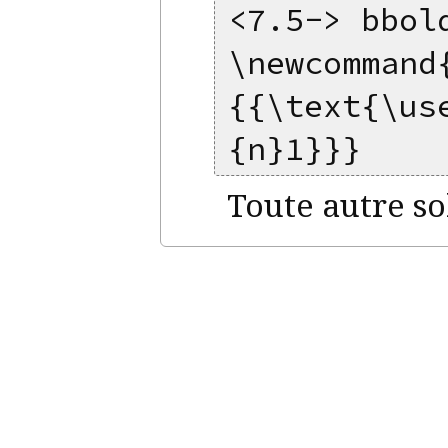
<7.5-> bbol
\newcommand
{{\text{\us
{n}1}}}
Toute autre so