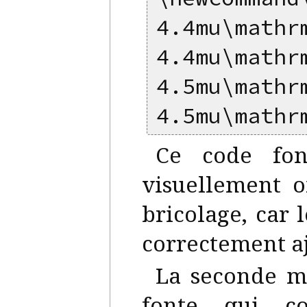
4.4mu\mathr
4.4mu\mathr
4.5mu\ma
4.5mu\mathr
Ce code fon
visuellement 
bricolage, car 
correctement aj
La seconde m
fonte qui co