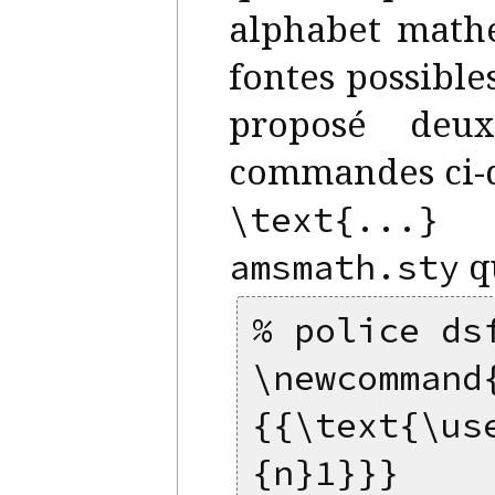
alphabet mathé
fontes possibles
proposé deux
commandes ci-d
dé
\text{...}
qu
amsmath.sty
% police ds
\newcommand
{{\text{\us
{n}1}}}