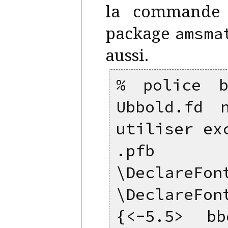
la command
package
amsma
aussi.
% police b
Ubbold.fd 
utiliser ex
.pfb
\DeclareFon
\DeclareFon
{<-5.5> bb