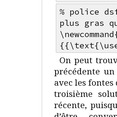
% police ds
plus gras q
\newcommand
{{\text{\us
On peut trou
précédente un
avec les fontes
troisième solu
récente, puisqu
d’être conve