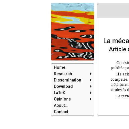
La méca
Article
Ce text
Home
publiée pa
Research
Il s’ag
comprise. 
Dissemination
a été form
Download
soulevés d
LaTeX
Le texte
Opinions
About…
Contact